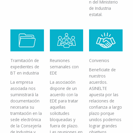
n del Ministerio
de Industria
estatal.
Tramitación de
Reuniones
Convenios
expedientes de
semanales con
Beneficiate de
BT en industria
EDE
nuestros
La empresa
La asociación
acuerdos.
asociada nos
dispone de un
ASINELTE
suministrará la
acuerdo con la
apuesta por las
documentación
EDE para tratar
relaciones de
necesaria su
aquellas
confianza a largo
tramitación en la
solicitudes
plazo porque
sede electrónica
bloqueadas y
unidos podemos
de la Consejería
fuera de plazo.
lograr grandes
de Industria y
Las reuniones en
objetivos.